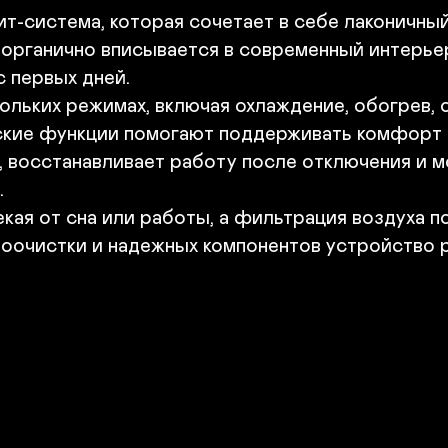
•
т-система, которая сочетает в себе лаконичный
•
•
органично вписывается в современный интерьер,
• 
 первых дней.

•
льких режимах, включая охлаждение, обогрев, о
• 
ские функции помогают поддерживать комфорт б
•
 восстанавливает работу после отключения и м


екая от сна или работы, а фильтрация воздуха 
моочистки и надежных компонентов устройство р