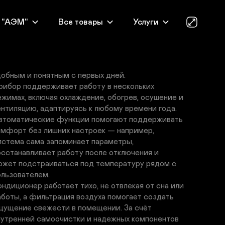
72630
₽
oriot LAC-24TA — это бытовая сплит-система, 
 "АЭМ"
Все товары
Услуги
оторая сочетает в себе лаконичный внешний вид и 
родуманную функциональность. Внутренний блок 
рганично вписывается в современный интерьер, а 
правление с пульта делает использование 
добным и понятным с первых дней.

рибор поддерживает работу в нескольких 
ежимах, включая охлаждение, обогрев, осушение и 
ентиляцию, адаптируясь к любому времени года. 
втоматические функции помогают поддерживать 
омфорт без лишних настроек — например, 
истема сама запоминает параметры, 
осстанавливает работу после отключения и 
ожет подстраиваться под температуру рядом с 
ользователем.

ондиционер работает тихо, не отвлекая от сна или 
аботы, а фильтрация воздуха помогает создать 
щущение свежести в помещении. За счёт 
нутренней самоочистки и надежных компонентов 