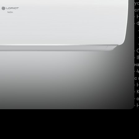
у
сл
•
• 
   - Катехиновый

   - Угольный

   - Фотокаталитический

•
•
н
•
с 
• 
•
• 
•
•
•
•
• 