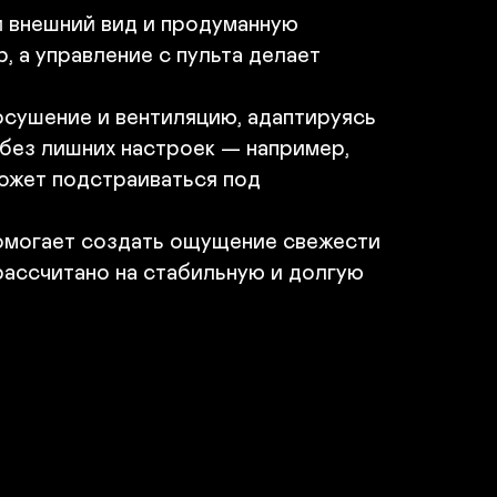
 Турбо режим

 внешний вид и продуманную 
 Интеллектуальное осушение

 Антикоррозийный корпус внешнего блока

 а управление с пульта делает 
Функция "глубокий сон"

 Мощность, кВт "Холод/Тепло" – 7,0 – 7,2

сушение и вентиляцию, адаптируясь 
Хладагент - R32

ез лишних настроек — например, 
 Размеры 1010×315×220
ожет подстраиваться под 
В корзину
помогает создать ощущение свежести 
ассчитано на стабильную и долгую 