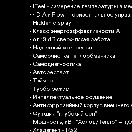
• IFeel - измерение температуры в м
• 4D Air Flow - горизонтальное управ
• Hidden display

• Класс энергоэффективности А 

• от 19 dB cверх-тихая работа

• Надежный компрессор

• Самоочистка теплообменника

• Самодиагностика

• Авторестарт

• Таймер

• Турбо режим

• Интеллектуальное осушение

• Антикоррозийный корпус внешнего 
• Функция "глубокий сон"

• Мощность, кВт "Холод/Тепло" – 7,0 
• Хладагент - R32
