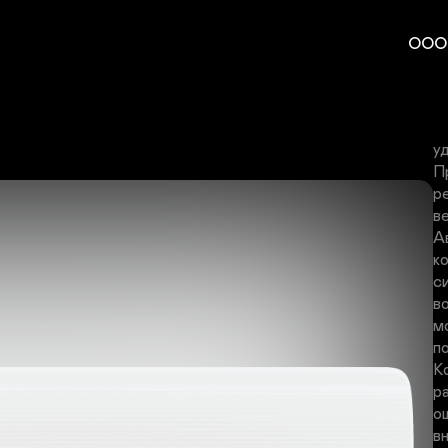
L
ООО
к
п
о
у
у
П
р
в
А
к
с
в
м
п
К
р
о
в