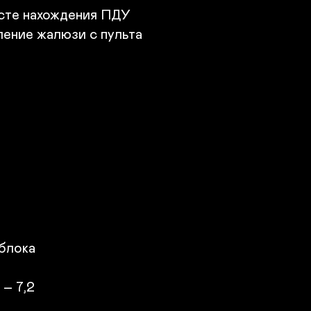
есте нахождения ПДУ

ление жалюзи с пульта

блока

– 7,2
