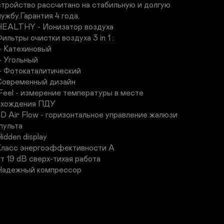
стройство рассчитано на стабильную и долгую 
ужбу.Гарантия 4 года.

 HEALTHY - Ионизатор воздуха

Фильтры очистки воздуха 3 in 1 :

 Современный дизайн

 IFeel - измерение температуры в месте 
ахождения ПДУ

 4D Air Flow - горизонтальное управление жалюзи 
пульта

Hidden display

 Класс энергоэффективности А 

от 19 dB cверх-тихая работа

 Надежный компрессор

 Самоочистка теплообменника

 Самодиагностика

 Авторестарт

Таймер
