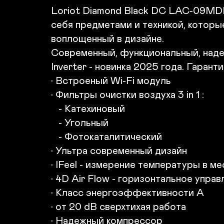
Loriot Diamond Black DC LAC-09MDI и
себя предметами и техникой, которы
воплощенный в дизайне.

Современный, функциональный, надеж
Inverter - новинка 2025 года. Гарантия
• Встроеный Wi-Fi модуль

• Фильтры очистки воздуха 3 in 1 :

   - Катехиновый

   - Угольный

   - Фотокаталитический

• Ультра современный дизайн

• IFeel - измерение температуры в м
• 4D Air Flow - горизонтальное управ
• Класс энергоэффективности А 

• от 20 dB cверхтихая работа

• Надежный компрессор
