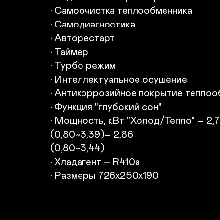
• Самоочистка теплообменника

• Самодиагностика

• Авторестарт

• Таймер

• Турбо режим

• Интеллектуальное осушение

• Антикоррозийное покрытие теплооб
• Функция "глубокий сон"

• Мощность, кВт "Холод/Тепло" – 2,7
(0,80~3,39)– 2,86

(0,80~3,44)

• Хладагент – R410а

• Размеры 726x250x190