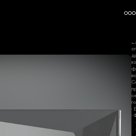
ООО
L
4
L
с
д
к
ф
в
С
п
с
го
•
• 
   - Катехиновый

   - Угольный

   - Фотокаталитический
