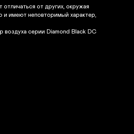
Хладагент – R410а

 отличаться от других, окружая 
 Размеры 726x250x190
о и имеют неповторимый характер, 
В корзину
 воздуха серии Diamond Black DC 