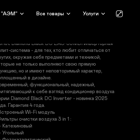
до 25 кв.м.
 "АЭМ"
Все товары
Услуги
oriot
1680
₽
44999
₽
oriot Diamond Black DC LAC-09MDI инверторная 
плит-система - для тех, кто любит отличаться от 
ругих, окружая себя предметами и техникой, 
оторые не только выполняют свою прямую 
ункцию, но и имеют неповторимый характер, 
оплощенный в дизайне.

овременный, функциональный, надежный, 
ритягивающий к себе взгляд кондиционер воздуха 
ерии Diamond Black DC Inverter - новинка 2025 
да. Гарантия 4 года.

 Встроеный Wi-Fi модуль

Фильтры очистки воздуха 3 in 1 :
