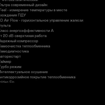
 Ультра современный дизайн

 IFeel - измерение температуры в месте 
ахождения ПДУ

 4D Air Flow - горизонтальное управление жалюзи 
пульта

 Класс энергоэффективности А 

от 20 dB cверхтихая работа

 Надежный компрессор

 Самоочистка теплообменника

 Самодиагностика

 Авторестарт

Таймер

 Турбо режим

 Интеллектуальное осушение

 Антикоррозийное покрытие теплообменника 
lden Fin

Функция "глубокий сон"

 Мощность, кВт "Холод/Тепло" – 2,75

0,80~3,39)– 2,86

,80~3,44)
