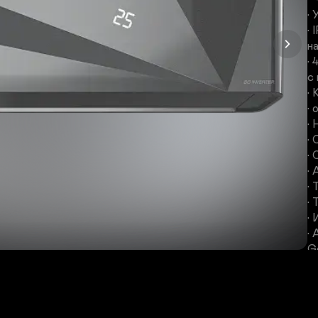
•
•
н
•
с 
•
• 
•
•
•
•
• 
•
•
•
Go
• 
•
(
(0