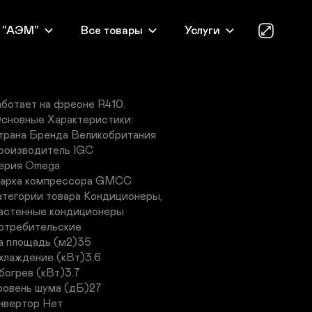
C RAS-12АТ – это настенный бытовой 
ондиционер, имеющий стильный дизайн и 
 "АЭМ"
Все товары
Услуги
ольшой набор функциональных возможностей. 
одель подходит для работы в режимах холод/
епло/осушение/вентиляция. Компрессор 
остоянной производительности в наружном блоке 
аботает на фреоне R410.

трана Бренда Великобритания

роизводитель IGC

ерия Omega

арка компрессора GMCC

атегории товара Кондиционеры,

астенные кондиционеры

отребительские

а площадь (м2)35

хлаждение (кВт)3.6

богрев (кВт)3.7

ровень шума (дБ)27

нвертор Нет
