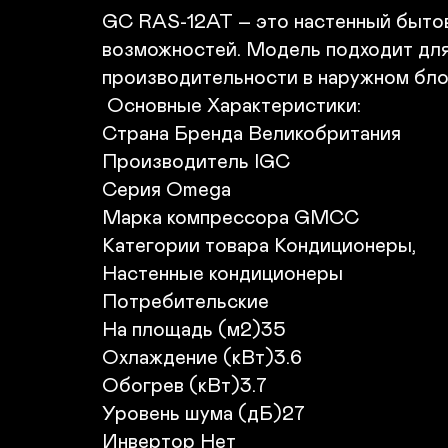
GC RAS-12АТ – это настенный бытов
возможностей. Модель подходит для
производительности в наружном блок
 Основные Характеристики:

Страна Бренда Великобритания

Производитель IGC

Серия Omega

Марка компрессора GMCC

Категории товара Кондиционеры,

Настенные кондиционеры

Потребительские

На площадь (м2)35

Охлаждение (кВт)3.6

Обогрев (кВт)3.7

Уровень шума (дБ)27

Инвертор Нет
