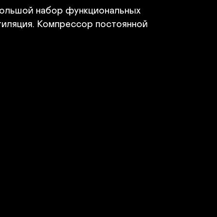
абариты и Вес

ольшой набор функциональных 
абариты внутреннего блока ШхВхГ (мм)790 × 275 
192

иляция. Компрессор постоянной 
абариты внешнего блока ШхВхГ (мм)765 × 481 × 
0

ес внутреннего блока8.5 кг

ес внешнего блока23 кг

с общий (кг.)31.5 кг
В корзину