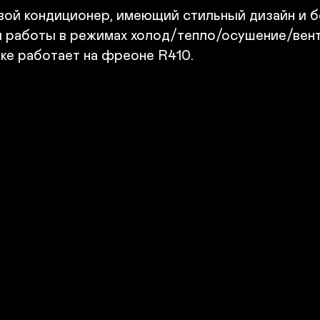
Г
ой кондиционер, имеющий стильный дизайн и б
Г
× 
 работы в режимах холод/тепло/осушение/вент
Г
е работает на фреоне R410.

31
В
В
Ве