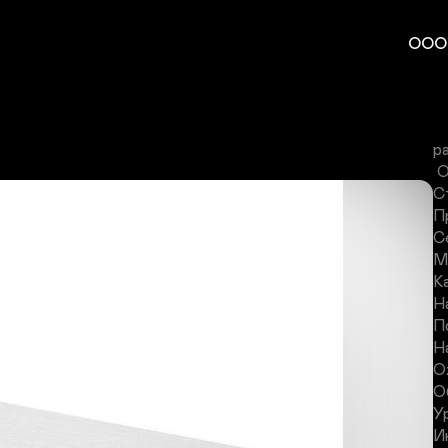
G
к
ООО
б
М
т
п
р
 Основные Характеристики:

С
П
С
М
К
Н
П
Н
О
О
У
И