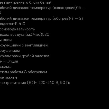
вет внутреннего блока белый

абочий диапазон температур (охлаждение)15 — 


абочий диапазон температур (обогрев)-7 — 27

ладагентR-410

роизводительность

асход воздуха (м3/час)520

ункции

 функциями с вентиляцией,

 осушением

 фильтрами грубой очистки

i-Fi Опция

ежимы

ежим работы С обогревом

онтажные

лектропитание (В)1~, 220~240 В, 50 Гц

отребляемая мощность (кВт)1.095

иаметр трубопроводов1/4 (6.35)-3/8 (9.52)

лина трассы (м)20

аксимальный перепад высот (м)10
