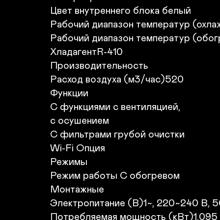
Цвет внутреннего блока белый

Рабочий диапазон температур (охлаж
Рабочий диапазон температур (обогр
ХладагентR-410

Производительность

Расход воздуха (м3/час)520

Функции

С функциями с вентиляцией,

с осушением

С фильтрами грубой очистки

Wi-Fi Опция

Режимы

Режим работы С обогревом

Монтажные

Электропитание (В)1~, 220~240 В, 50
Потребляемая мощность (кВт)1.095
