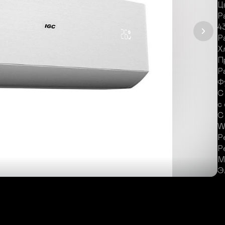
Ц
Р
43
Р
Х
П
Р
Ф
С
с
С
W
Р
Р
М
Э
П
Д
Д
М