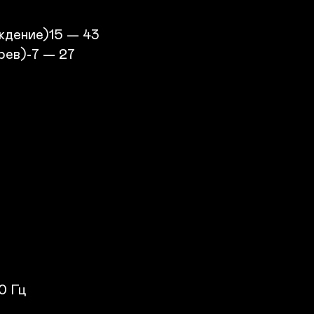
дение)15 — 43

ев)-7 — 27

 Гц
