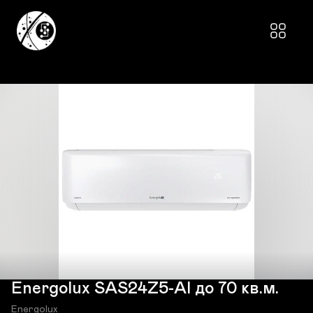
Energolux SAS24Z5-AI до 70 кв.м.
Energolux