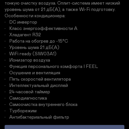
тонкую очистку воздуха. Сплит-система имеет низкий 
уровень шума от 21 дБ(А), а также Wi-Fi подготовку. 

Особенности кондиционера:           

•	DC инвертор

•	Класс энергоэффективности A

•	Хладагент R32

•	Работа на обогрев до -15°C

•	Уровень шума 21 дБ(А)

•	WiFi ready (SIW03A1)

•	Ионизатор воздуха

•	Функция персонального комфорта I FEEL

•	Осушение и вентиляция 

•	Пять скоростей вентилятора

•	Интеллектуальный дисплей

•	24-часовой таймер

•	Самодиагностика

•	Самоочистка внутреннего блока

•	Турборежим

•	Антибактериальный фильтр