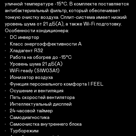
уличной температуре -15°С. В комплекте поставляется 
антибактериальный фильтр, который обеспечивает 
тонкую очистку воздуха. Сплит-система имеет низкий 
уровень шума от 21 дБ(А), а также Wi-Fi подготовку. 

Особенности кондиционера:           

•	DC инвертор

•	Класс энергоэффективности A

•	Хладагент R32

•	Работа на обогрев до -15°C

•	Уровень шума 21 дБ(А)

•	WiFi ready (SIW03A1)

•	Ионизатор воздуха

•	Функция персонального комфорта I FEEL

•	Осушение и вентиляция 

•	Пять скоростей вентилятора

•	Интеллектуальный дисплей

•	24-часовой таймер

•	Самодиагностика

•	Самоочистка внутреннего блока

•	Турборежим
