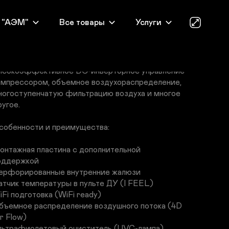
нутренние блоки Energolux Murren имеют 
 "АЭМ"
Все товары
Услуги
атовое покрытие черного цвета и 
ривлекательный дизайн в классическом 
вропейском стиле. В серии Murren инженеры 
nergolux реализовали ключевые технологии: 
ысокоэффективное DC-инверторное управление 
омпрессором, объемное воздухораспределение, 
ногоступенчатую фильтрацию воздуха и многое 
угое.

собенности и преимущества:

онтажная пластина с дополнительной 
оддержкой

ерфорированные внутренние жалюзи

атчик температуры в пульте ДУ (I FEEL)

Fi подготовка (WiFi ready)

бъемное распределение воздушного потока (4D 
r Flow)

льтрафиолетовый очиститель (UVC-лампа)
