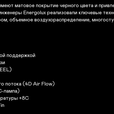
А
имеют матовое покрытие черного цвета и привле
А
 инженеры Energolux реализовали ключевые те
Н
ом, объемное воздухораспределение, многосту
Д
П
Ц
Н
Э
Г
ой поддержкой

и

EEL)

 потока (4D Air Flow)

-лампа)

ратуры +8С

n
