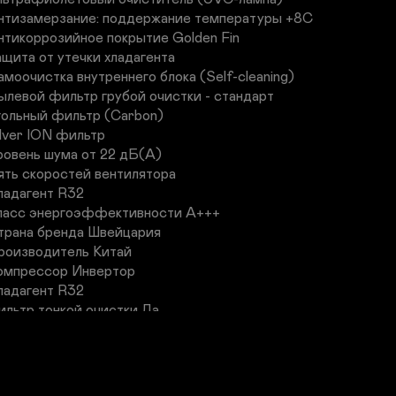
нтизамерзание: поддержание температуры +8С

нтикоррозийное покрытие Golden Fin

ащита от утечки хладагента 

амоочистка внутреннего блока (Self-cleaning)

ылевой фильтр грубой очистки - стандарт

гольный фильтр (Carbon)

ilver ION фильтр

ровень шума от 22 дБ(А)

ять скоростей вентилятора

ладагент R32

ласс энергоэффективности A+++

трана бренда Швейцария

роизводитель Китай

омпрессор Инвертор

ладагент R32

ильтр тонкой очистки Да

редварительный фильтр Да

амодиагностика Да

амоочистка внутр. блока Да

еплый пуск Да
