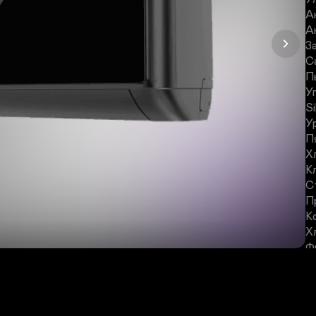
А
А
З
С
П
У
S
У
П
Х
К
С
П
К
Х
Ф
П
С
С
Т