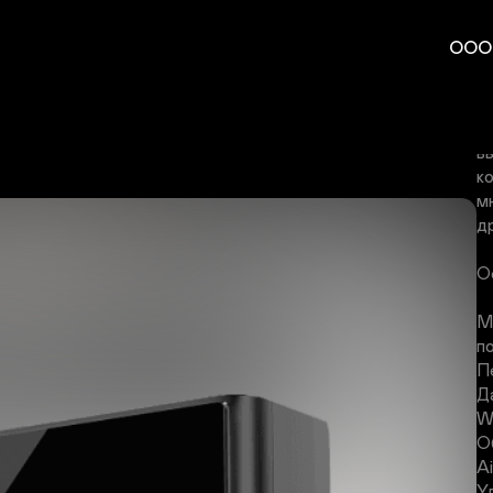
В
ООО
м
п
е
E
в
к
м
др
О
М
п
П
Д
Wi
О
Ai
У