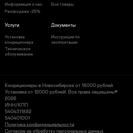
N
R 
u
o 
Информация о нас
Все товары
8 
д
r
S 
д
о 
Распродажа -25%
o
R
о 
1
r
A
1
0
a 
S
Услуги
Документы
0
0 
M
-
D
3
0 
к
Установка 
Инструкции по 
S
6
к
в
A
N
кондиционера
эксплуатации
в
.
-
Q
.
м
Техническое 
3
R 
м
.
обслуживание
0
- 
.
H
э
R
т
N
о 
8
с
/
о
M
в
Кондиционеры в Новосибирске от 18000 рублей.
D
р
Установка от 12000 рублей!.
Все права защищены©
O
е
2026
A
м
-
е
ИНН/КПП

3
н
5404311882

0
н
540401001
H
ы
N
й 
Политика конфиденциальности
8 
н
Согласие на обработку персональных данных
с
а